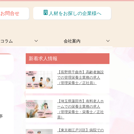
お問合せ
人材をお探しの企業様へ
士コラム
会社案内
新着求人情報
【長野県千曲市】高齢者施設
での管理栄養士業務の求人
（管理栄養士／正社員）
【埼玉県蓮田市】有料老人ホ
ームでの栄養士業務の求人
（管理栄養士・栄養士／正社
事
員）
【東京都江戸川区】病院での