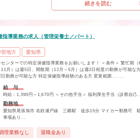
続きを読む
健指導業務の求人（管理栄養士／パート）
中部地方
愛知県
診センターでの特定保健指導業務をお願いします！ ＜条件＞ 繁忙期（
～11月）は週5日、閑散期（12月～5月）は週2日程度の勤務が可能な
日勤務が可能な方 特定保健指導経験のある方 変更範囲.... ....
給 与
時給：1,390円～1,670円 ＜その他手当＞ 福利厚生手当（診察自己...
勤務地
愛知県尾張旭市 名鉄瀬戸線 三郷駅 徒歩15分 マイカー勤務可 
車場あり....
調理業務なし
退職金あり