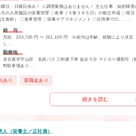
土曜日・日曜日休み！ ☆調理業務はありません！ 主な仕事 知的障害
る方の入所施設の栄養管理 〇食事（３食３６５日）の献立作成 〇発注
元食材） 〇食事管理 〇栄養ケアマネジメント 〇社用車での.... ....
給 与
月給 233,700 円 〜 251,100 円 ※給与は年齢、経験により決定
し....
勤務地
名古屋市守山区 名鉄バス 三軒家下車 徒歩５分 マイカー通勤可（
料駐車場あり....
与あり
退職金あり
続きを読む
求人（栄養士／正社員）