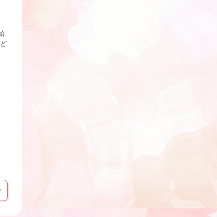
給
など
可