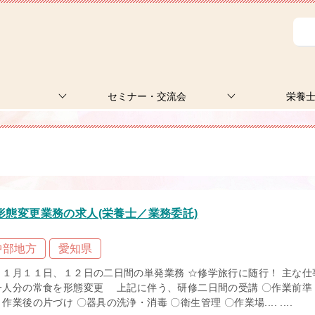
セミナー・交流会
栄養
態変更業務の求人(栄養士／業務委託)
中部地方
愛知県
１１月１１日、１２日の二日間の単発業務 ☆修学旅行に随行！ 主な仕
一人分の常食を形態変更 上記に伴う、研修二日間の受講 〇作業前準
作業後の片づけ 〇器具の洗浄・消毒 〇衛生管理 〇作業場.... ....