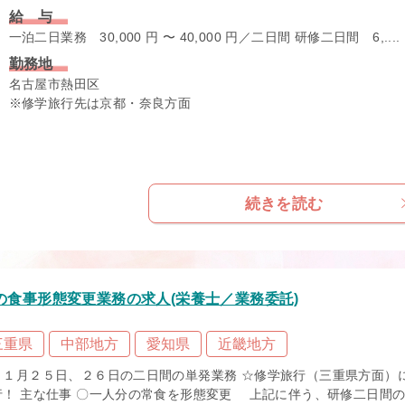
給 与
一泊二日業務 30,000 円 〜 40,000 円／二日間 研修二日間 6,....
勤務地
名古屋市熱田区
※修学旅行先は京都・奈良方面
続きを読む
食事形態変更業務の求人(栄養士／業務委託)
三重県
中部地方
愛知県
近畿地方
１１月２５日、２６日の二日間の単発業務 ☆修学旅行（三重県方面）
行！ 主な仕事 〇一人分の常食を形態変更 上記に伴う、研修二日間