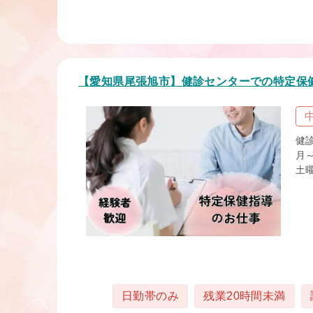
【愛知県尾張旭市】健診センターでの特定保
健
月
土曜
タグ
日勤帯のみ
残業20時間未満