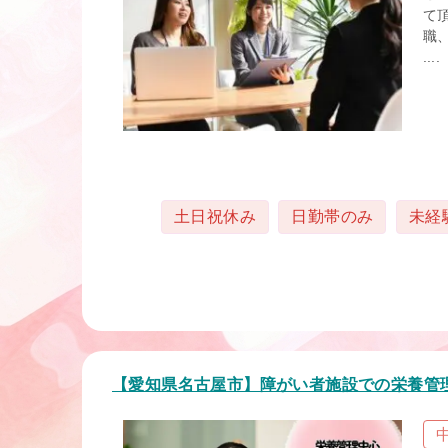
て
職
....
タグ
土日祝休み
日勤帯のみ
未経
【愛知県名古屋市】障がい者施設での栄養管理