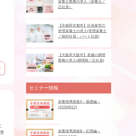
栄養士業務の求人（栄養士／
正社員）
【京都府京都市】社員食堂の
管理栄養士の求人(管理栄養士
／契約社員・パート社員)
【大阪府大阪市】老健の調理
業務の求人(調理師／正社員)
セミナー情報
栄養指導講座A～基礎編～
(2026/9/12)
に
栄養指導講座B～応用編～
の受