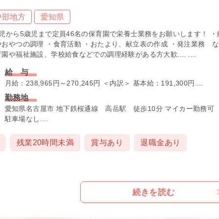
中部地方
愛知県
歳児から5歳児まで定員46名の保育園で栄養士業務をお願いします！ ・
やおやつの調理 ・食育活動 ・おたより、献立表の作成 ・発注業務 
園や福祉施設、学校給食などでの調理経験がある方大歓.... ....
給 与
月給：238,965円～270,245円 ＜内訳＞ 基本給：191,300円....
勤務地
愛知県名古屋市 地下鉄桜通線 高岳駅 徒歩10分 マイカー勤務
駐車場なし....
残業20時間未満
賞与あり
退職金あり
続きを読む