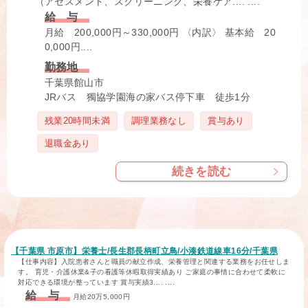
（アセスメント、スクリーニング、栄養ケア.... ....
給 与
月給 200,000円～330,000円 〈内訳〉 基本給 20
0,000円....
勤務地
千葉県館山市
JRバス 獨協学園海の家バス停下車 徒歩1分
タ
残業20時間未満
調理業務なし
賞与あり
グ
退職金あり
続きを読む
【千葉県 市原市】栄養士/長生郡長柄町立鳥/小湊鉄道線車16分/千葉県
【仕事内容】入院患者さんと職員の献立作成、栄養管理と関連する業務をお任せしま
す。 育児・介護休業&子の看護等休暇取得実績あり ご家庭の事情に合わせて柔軟に
対応できる環境が整っています 賞与実績3.... ....
給 与
月給20万5,000円