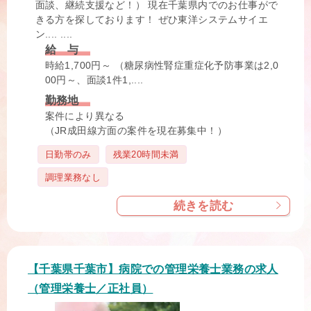
面談、継続支援など！） 現在千葉県内でのお仕事がで
きる方を探しております！ ぜひ東洋システムサイエ
ン.... ....
給 与
時給1,700円～ （糖尿病性腎症重症化予防事業は2,0
00円～、面談1件1,....
勤務地
案件により異なる
（JR成田線方面の案件を現在募集中！）
タ
日勤帯のみ
残業20時間未満
グ
調理業務なし
続きを読む
【千葉県千葉市】病院での管理栄養士業務の求人
（管理栄養士／正社員）