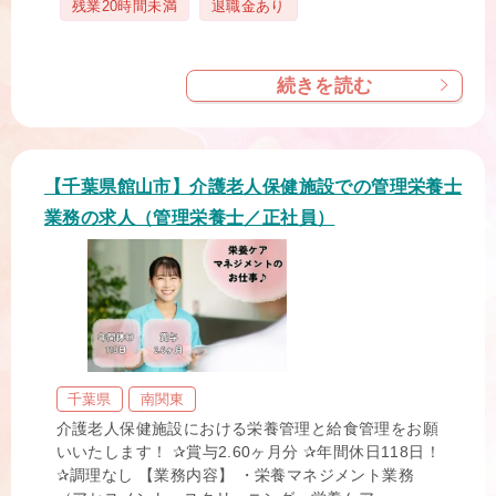
タ
残業20時間未満
退職金あり
グ
続きを読む
【千葉県館山市】介護老人保健施設での管理栄養士
業務の求人（管理栄養士／正社員）
千葉県
南関東
介護老人保健施設における栄養管理と給食管理をお願
いいたします！ ✰賞与2.60ヶ月分 ✰年間休日118日！
✰調理なし 【業務内容】 ・栄養マネジメント業務