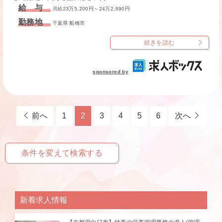
給 与
月給23万5,200円～24万2,690円
勤務地
千葉県 船橋市
続きを読む
sponsored by
前へ
1
2
3
4
5
6
次へ
条件を変えて検索する
新着求人情報