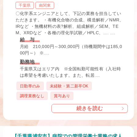
千葉県
南関東
〇化学系エンジニアとして、下記の業務を担当してい
ただきます。 ・有機化合物の合成、構造解析／NMR、
IRなど ・無機材料の表?解析、組成解析／SEM、TE
M、XRDなど ・各種の理化学試験／HPLC、.... ....
給 与
月給 210,000円～300,000円（待機期間中は185,0
00円～） ※....
勤務地
千葉県又はエリア内 ※全国転勤可能性有（入社時
は希望を考慮いたします。また、転居....
タ
日勤帯のみ
未経験・第二新卒OK
グ
調理業務なし
賞与あり
続きを読む
【千葉県浦安市】病院での管理栄養士業務の求人