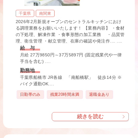
千葉県
南関東
2026年2月新規オープンのセントラルキッチンにおけ
る調理業務をお願いいたします！ 【業務内容】 ・食材
の下処理、解凍作業 ・食事形態の加工業務 ・品質管
理、衛生管理 ・献立管理、在庫の確認や発注作.... ....
給 与
月給 27万9850円～37万5897円 (固定残業代や一律
手当を含む) ....
勤務地
千葉県船橋市 JR各線 「南船橋駅」 徒歩14分 ※
バイク通勤OK....
タ
日勤帯のみ
残業20時間未満
退職金あり
グ
続きを読む