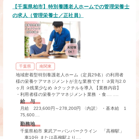
【千葉県柏市】特別養護老人ホームでの管理栄養士
の求人（管理栄養士／正社員）
千葉県
南関東
地域密着型特別養護老人ホーム（定員29名）の利用者
様の栄養ケアマネジメントが主な業務です！ ✰賞与2.0
ヶ月 ✰残業少なめ ✰クックチルを導入 【業務内容】
・利用者様の栄養ケアマネジメント業務 ・食.... ....
給 与
月給 223,600円～278,200円 〈内訳〉 ・基本給 1
75,600....
勤務地
千葉県柏市 東武アーバンパークライン 「高柳駅」
車10分 または高柳駅より....