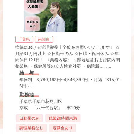
千葉県
南関東
病院における管理栄養士全般をお願いいたします！ ☆
月給31万円以上 ☆日勤帯のみ ☆日曜・祝日休み ☆年
間休日121日！ 〈業務内容〉 ・部署運営および院内調
整業務 ・保健所等の立入検査対応 ・病院新.... ....
給 与
年俸制 3,780,192円~4,546,392円 ・月給 315,01
6円～....
勤務地
千葉県千葉市花見川区
京成 「八千代台駅」 車10分
タ
日勤帯のみ
残業20時間未満
グ
調理業務なし
退職金あり