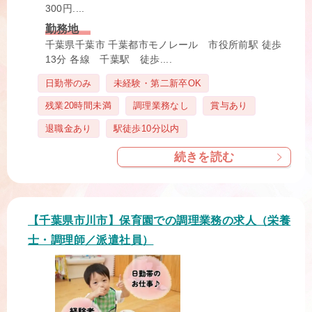
300円....
勤務地
千葉県千葉市 千葉都市モノレール 市役所前駅 徒歩
13分 各線 千葉駅 徒歩....
タ
日勤帯のみ
未経験・第二新卒OK
グ
残業20時間未満
調理業務なし
賞与あり
退職金あり
駅徒歩10分以内
続きを読む
【千葉県市川市】保育園での調理業務の求人（栄養
士・調理師／派遣社員）