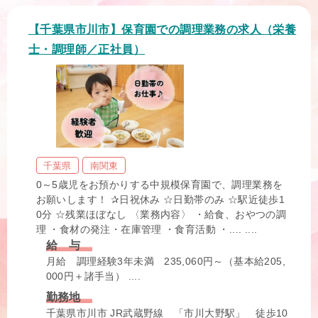
【千葉県市川市】保育園での調理業務の求人（栄養
士・調理師／正社員）
千葉県
南関東
0～5歳児をお預かりする中規模保育園で、調理業務を
お願いします！ ✰日祝休み ☆日勤帯のみ ☆駅近徒歩1
0分 ☆残業ほぼなし 〈業務内容〉 ・給食、おやつの調
理 ・食材の発注・在庫管理 ・食育活動 ・.... ....
給 与
月給 調理経験3年未満 235,060円～（基本給205,
000円＋諸手当） ....
勤務地
千葉県市川市 JR武蔵野線 「市川大野駅」 徒歩10