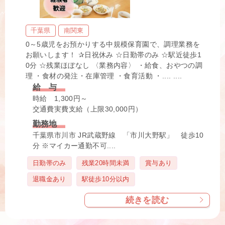
千葉県
南関東
0～5歳児をお預かりする中規模保育園で、調理業務を
お願いします！ ✰日祝休み ☆日勤帯のみ ☆駅近徒歩1
0分 ☆残業ほぼなし 〈業務内容〉 ・給食、おやつの調
理 ・食材の発注・在庫管理 ・食育活動 ・.... ....
給 与
時給 1,300円～
交通費実費支給（上限30,000円）
勤務地
千葉県市川市 JR武蔵野線 「市川大野駅」 徒歩10
分 ※マイカー通勤不可....
タ
日勤帯のみ
残業20時間未満
賞与あり
グ
退職金あり
駅徒歩10分以内
続きを読む