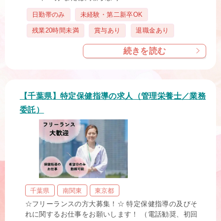
タ
日勤帯のみ
未経験・第二新卒OK
グ
残業20時間未満
賞与あり
退職金あり
続きを読む
【千葉県】特定保健指導の求人（管理栄養士／業務
委託）
千葉県
南関東
東京都
☆フリーランスの方大募集！☆ 特定保健指導の及びそ
れに関するお仕事をお願いします！ （電話勧奨、初回