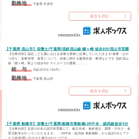
勤務地
千葉県 市原市
続きを読む
sponsored by
【千葉県 流山市】栄養士/千葉県/流鉄流山線 鰭ヶ崎 徒歩8分/流山市宮園
【仕事内容】認定こども園における栄養士業務に従事していただきます!食事・おや
つ作り、栄養管理、食育について、給食に関する書類作成・整理などです 流鉄流山
線「鰭ヶ崎」駅より徒歩9分 マイカーでの通勤.... ....
給 与
月給26万9,730円～
勤務地
千葉県 流山市
続きを読む
sponsored by
【千葉県 船橋市】栄養士/千葉県/船橋市東船橋/JR中央・総武線徒歩5分
【仕事内容】定員100名の認可保育園にて、献立作成・食材発注・調理・片付け・食
育活動等を行っていただきます。 「JR中央・総武線 東船橋駅」から徒歩5分とアク
セス抜群!通いやすさも魅力のひとつです .... ....