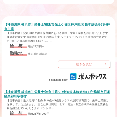
【神奈川県 横浜市】栄養士/横浜市保土ケ谷区神戸町/相鉄本線徒歩7分/神
奈川県
【仕事内容】定員90名の認可保育園における調理・栄養士業務をお任せいたします
経験者歓迎です 年間休日120日!お休み充実 ワークライフバランス重視の方必見で
す! 嬉しい賞与は年2回 4.60ヶ.... ....
給 与
月給22万円～
勤務地
神奈川県 横浜市
続きを読む
sponsored by
【神奈川県 横浜市】栄養士/神奈川県/JR東海道本線徒歩11分/横浜市戸塚
区矢部町字柳作
【仕事内容】最大定員60名(対象:0歳～5歳児クラス)の認可保育園で、栄養士業務に
従事していただきます。 主な仕事は調理・食育・発注・献立作成等の栄養士業務全
般を担当していただきます エントリー.... ....
給 与
月給25万5,000円