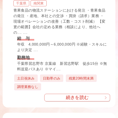
千葉県
南関東
青果食品の物流ステーションにおける発注 ・青果食品
の発注 ・産地、本社との交渉 ・買掛（請求）業務 ・
現場オペレーションの改善（工数・コスト削減） 【変
更の範囲】会社の定める業務（相談により、他社へ
の.... ....
給 与
年収 4,000,000円～6,000,000円 ※経験・スキルに
より決定 ....
勤務地
千葉県習志野市 京葉線 新習志野駅 徒歩15分 ※無
料送迎バスあり ※マイ....
タ
土日祝休み
日勤帯のみ
残業20時間未満
グ
調理業務なし
続きを読む