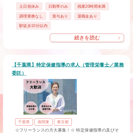
タ
土日祝休み
日勤帯のみ
残業20時間未満
グ
調理業務なし
賞与あり
退職金あり
駅徒歩10分以内
続きを読む
【千葉県】特定保健指導の求人（管理栄養士／業務
委託）
千葉県
南関東
東京都
☆フリーランスの方大募集！☆ 特定保健指導の及びそ