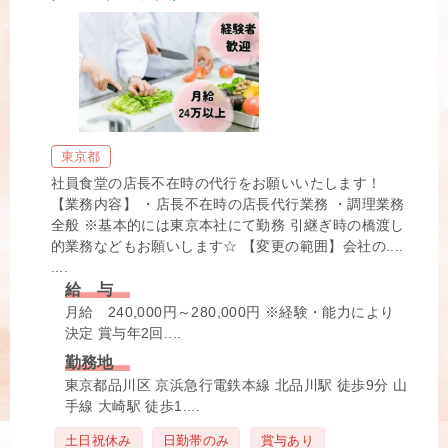
東京都
社員食堂の店長不在時の代行をお願いいたします！
【業務内容】 ・店長不在時の店長代行業務 ・調理業務
全般 ※基本的には東京本社にて勤務 引継ぎ時の橋渡し
的業務などもお願いします☆ 【変更の範囲】会社の....
....
給 与
月給 240,000円～280,000円 ※経験・能力により
決定 賞与年2回....
勤務地
東京都品川区 京浜急行電鉄本線 北品川駅 徒歩9分 山
手線 大崎駅 徒歩1....
タ
土日祝休み
日勤帯のみ
賞与あり