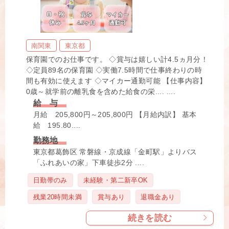
南関東
東京都
保育園でのお仕事です。 ◇賞与は嬉しい計4.5ヵ月分！
◇定員89名の保育園 ◇実働7.5時間で仕事終わりの時
間も有効に使えます ◇マイカー通勤可能 【仕事内容】
0歳～就学前の離乳食を含めた給食の栄.... ....
給 与
月給 205,800円～205,800円 【月給内訳】 基本
給 195.80....
勤務地
東京都葛飾区 常磐線・京成線「金町駅」よりバス
「ふれあいの家」下車徒歩2分 ....
タ
日勤帯のみ
未経験・第二新卒OK
グ
残業20時間未満
賞与あり
退職金あり
続きを読む