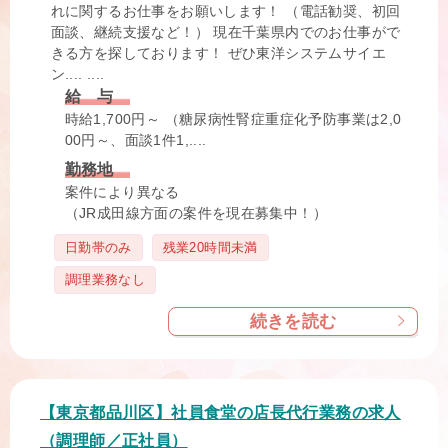
れに関するお仕事をお願いします！ （電話勧奨、初回
面談、継続支援など！） 現在千葉県内でのお仕事がで
きる方を探しております！ ぜひ東洋システムサイエ
ン.... ....
給 与
時給1,700円～ （糖尿病性腎症重症化予防事業は2,0
00円～、面談1件1,....
勤務地
案件により異なる
（JR成田線方面の案件を現在募集中！）
タ
日勤帯のみ
残業20時間未満
グ
調理業務なし
続きを読む
【東京都品川区】社員食堂の店長代行業務の求人
（調理師／正社員）