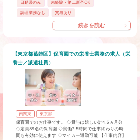
タ
日勤帯のみ
未経験・第二新卒OK
グ
調理業務なし
賞与あり
続きを読む
【東京都葛飾区】保育園での栄養士業務の求人（栄
養士／派遣社員）
南関東
東京都
保育園でのお仕事です。 ◇賞与は嬉しい計4.5ヵ月分！
◇定員89名の保育園 ◇実働7.5時間で仕事終わりの時
間も有効に使えます ◇マイカー通勤可能 【仕事内容】