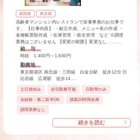
南関東
東京都
高齢者マンション内レストランで栄養事務のお仕事で
す。 【仕事内容】 ・献立作成、メニュー表の作成 ・
各種帳票類作成 ・在庫管理 ・衛生管理 など ※調理
業務はございません 【変更の範囲】変更なし .... ....
給 与
時給 1,400円～1,600円
勤務地
東京都港区 南北線・三田線 白金台駅 徒歩12分 日
比谷線 広尾駅 徒歩14....
タ
土日祝休み
在宅勤務可能
日勤帯のみ
グ
未経験・第二新卒OK
残業20時間未満
調理業務なし
続きを読む