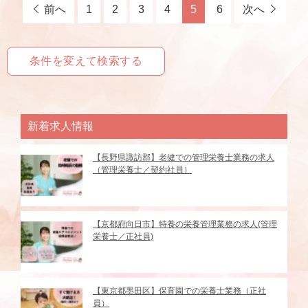
前へ
1
2
3
4
5
6
次へ
条件を変えて検索する
新着求人情報
【長野県諏訪郡】老健での管理栄養士業務の求人
（管理栄養士／契約社員）
【京都府向日市】特養の栄養管理業務の求人(管理
栄養士／正社員)
【東京都墨田区】保育園での栄養士業務（正社
員）