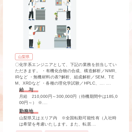
山梨県
〇化学系エンジニアとして、下記の業務を担当してい
ただきます。 ・有機化合物の合成、構造解析／NMR、
IRなど ・無機材料の表?解析、組成解析／SEM、TE
M、XRDなど ・各種の理化学試験／HPLC、.... ....
給 与
月給 210,000円～300,000円（待機期間中は185,0
00円～） ※....
勤務地
山梨県又はエリア内 ※全国転勤可能性有（入社時
は希望を考慮いたします。また、転居....