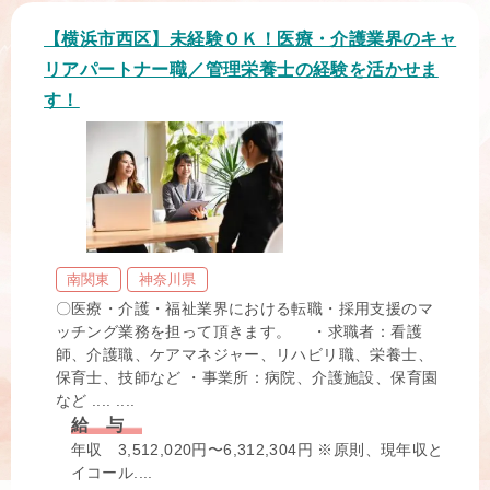
【横浜市西区】未経験ＯＫ！医療・介護業界のキャ
リアパートナー職／管理栄養士の経験を活かせま
す！
南関東
神奈川県
〇医療・介護・福祉業界における転職・採用支援のマ
ッチング業務を担って頂きます。 ・求職者：看護
師、介護職、ケアマネジャー、リハビリ職、栄養士、
保育士、技師など ・事業所：病院、介護施設、保育園
など .... ....
給 与
年収 3,512,020円〜6,312,304円 ※原則、現年収と
イコール....