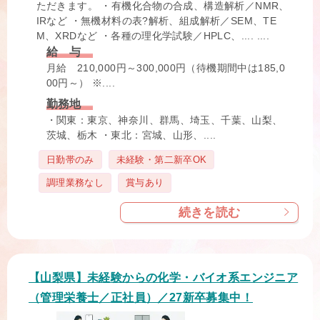
ただきます。 ・有機化合物の合成、構造解析／NMR、
IRなど ・無機材料の表?解析、組成解析／SEM、TE
M、XRDなど ・各種の理化学試験／HPLC、.... ....
給 与
月給 210,000円～300,000円（待機期間中は185,0
00円～） ※....
勤務地
・関東：東京、神奈川、群⾺、埼⽟、千葉、⼭梨、
茨城、栃⽊ ・東北：宮城、山形、....
タ
日勤帯のみ
未経験・第二新卒OK
グ
調理業務なし
賞与あり
続きを読む
【山梨県】未経験からの化学・バイオ系エンジニア
（管理栄養士／正社員）／27新卒募集中！