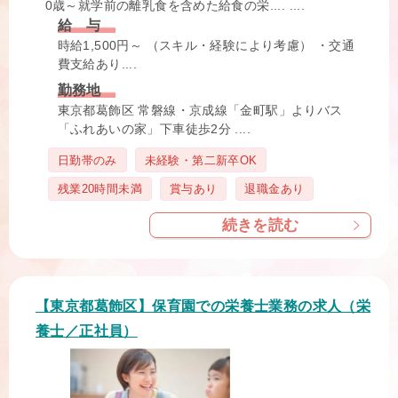
0歳～就学前の離乳食を含めた給食の栄.... ....
給 与
時給1,500円～ （スキル・経験により考慮） ・交通
費支給あり....
勤務地
東京都葛飾区 常磐線・京成線「金町駅」よりバス
「ふれあいの家」下車徒歩2分 ....
タ
日勤帯のみ
未経験・第二新卒OK
グ
残業20時間未満
賞与あり
退職金あり
続きを読む
【東京都葛飾区】保育園での栄養士業務の求人（栄
養士／正社員）