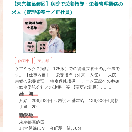
【東京都葛飾区】病院で栄養指導・栄養管理業務の
求人（管理栄養士／正社員）
南関東
東京都
ケアミックス病院（125床）での管理栄養士のお仕事で
す。 【仕事内容】 ・栄養指導（外来・入院） ・入院
患者の栄養管理 ・特定保健指導 ・チーム医療への参加
・給食委託会社との連携 等 【変更の範囲】.... ....
給 与
月給 206,500円 ＜内訳＞ 基本給 138,000円 資格
手当 20....
勤務地
東京都葛飾区
JR常磐線ほか 金町駅 徒歩8分