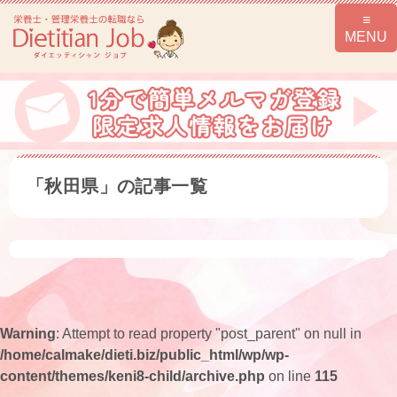
「秋田県」の記事一覧
Warning
: Attempt to read property "post_parent" on null in
/home/calmake/dieti.biz/public_html/wp/wp-
content/themes/keni8-child/archive.php
on line
115