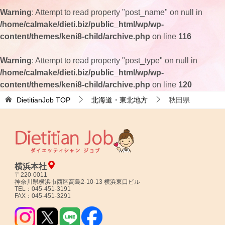
Warning
: Attempt to read property "post_name" on null in
/home/calmake/dieti.biz/public_html/wp/wp-
content/themes/keni8-child/archive.php
on line
116
Warning
: Attempt to read property "post_type" on null in
/home/calmake/dieti.biz/public_html/wp/wp-
content/themes/keni8-child/archive.php
on line
120
DietitianJob
TOP
北海道・東北地方
秋田県
横浜本社
〒220-0011
神奈川県横浜市西区高島2-10-13 横浜東口ビル
TEL：045-451-3191
FAX：045-451-3291