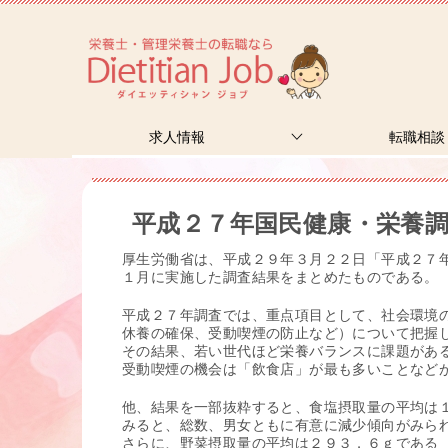
求人情報
転職相談
平成２７年国民健康・栄養
厚生労働省は、平成２９年３月２２日「平成２７
１月に実施した調査結果をまとめたものである。
平成２７年調査では、重点項目として、社会環境
休養の確保、受動喫煙の防止など）について把握
その結果、若い世代ほど栄養バランスに課題があ
受動喫煙の機会は「飲食店」が最も多いことなど
他、結果を一部抜粋すると、食塩摂取量の平均は
みると、総数、男女ともに有意に減少傾向がみら
さらに、野菜摂取量の平均は２９３．６ｇである