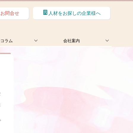
お問合せ
人材をお探しの企業様へ
士コラム
会社案内
１
な
た
で