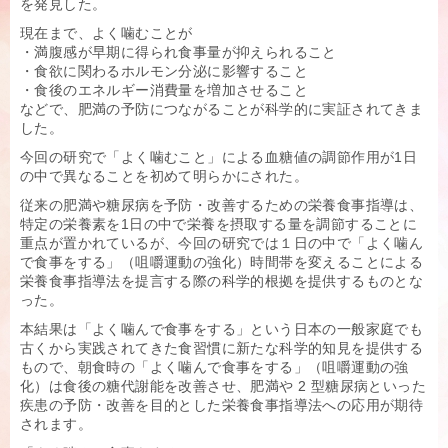
を発見した。
現在まで、よく噛むことが
・満腹感が早期に得られ食事量が抑えられること
・食欲に関わるホルモン分泌に影響すること
・食後のエネルギー消費量を増加させること
などで、肥満の予防につながることが科学的に実証されてきま
した。
今回の研究で「よく噛むこと」による血糖値の調節作用が1日
の中で異なることを初めて明らかにされた。
従来の肥満や糖尿病を予防・改善するための栄養食事指導は、
特定の栄養素を1日の中で栄養を摂取する量を調節することに
重点が置かれているが、今回の研究では１日の中で「よく噛ん
で食事をする」（咀嚼運動の強化）時間帯を変えることによる
栄養食事指導法を提言する際の科学的根拠を提供するものとな
った。
本結果は「よく噛んで食事をする」という日本の一般家庭でも
古くから実践されてきた食習慣に新たな科学的知見を提供する
もので、朝食時の「よく噛んで食事をする」（咀嚼運動の強
化）は食後の糖代謝能を改善させ、肥満や 2 型糖尿病といった
疾患の予防・改善を目的とした栄養食事指導法への応用が期待
されます。