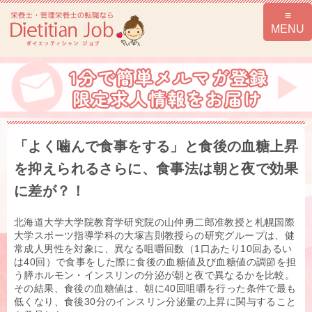
「よく噛んで食事をする」と食後の血糖上昇
を抑えられるさらに、食事法は朝と夜で効果
に差が？！
北海道大学大学院教育学研究院の山仲勇二郎准教授と札幌国際
大学スポーツ指導学科の大塚吉則教授らの研究グループは、健
常成人男性を対象に、異なる咀嚼回数（1口あたり10回あるい
は40回）で食事をした際に食後の血糖値及び血糖値の調節を担
う膵ホルモン・インスリンの分泌が朝と夜で異なるかを比較。
その結果、食後の血糖値は、朝に40回咀嚼を行った条件で最も
低くなり、食後30分のインスリン分泌量の上昇に関与すること