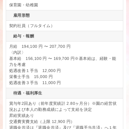
保育園・幼稚園
雇用形態
契約社員（フルタイム）
給与・報酬
月給 194,100 円 〜 207,700 円
〈内訳〉
基本給 156,100 円 〜 169,700 円※基本給は、経験・能
力を考慮
処遇改善１手当 12,000 円
栄養士手当 15,000 円
処遇改善３手当 11,000 円
待遇・福利厚生
賞与年2回あり（前年度実績計 2.80ヶ月分）※園の経営状
況および本人の勤務成績によって支給を決定
昇給実績あり
交通費実費支給（上限 12,900 円）
退職金共済は『退職金共済』及び『退職手当共済』へ１年