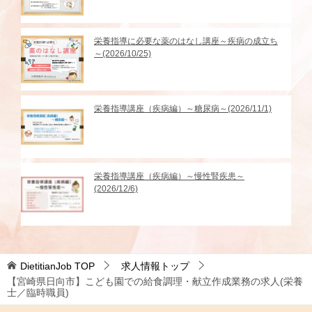
栄養指導に必要な薬のはなし講座～疾病の成立ち
～(2026/10/25)
栄養指導講座（疾病編）～糖尿病～(2026/11/1)
栄養指導講座（疾病編）～慢性腎疾患～
(2026/12/6)
DietitianJob
TOP
求人情報トップ
【宮崎県日向市】こども園での給食調理・献立作成業務の求人(栄養
士／臨時職員)