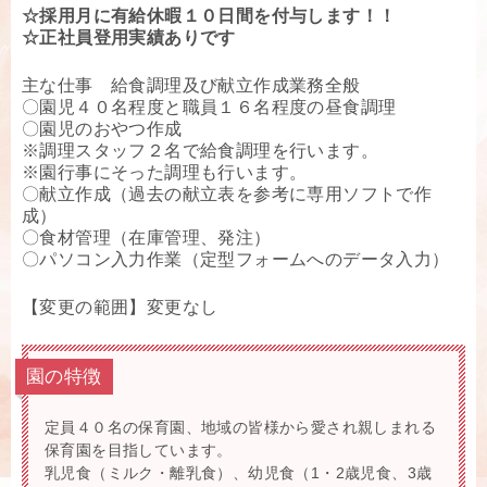
☆採用月に有給休暇１０日間を付与します！！
☆正社員登用実績ありです
主な仕事 給食調理及び献立作成業務全般
〇園児４０名程度と職員１６名程度の昼食調理
〇園児のおやつ作成
※調理スタッフ２名で給食調理を行います。
※園行事にそった調理も行います。
〇献立作成（過去の献立表を参考に専用ソフトで作
成）
〇食材管理（在庫管理、発注）
〇パソコン入力作業（定型フォームへのデータ入力）
【変更の範囲】変更なし
園の特徴
定員４０名の保育園、地域の皆様から愛され親しまれる
保育園を目指しています。
乳児食（ミルク・離乳食）、幼児食（1・2歳児食、3歳