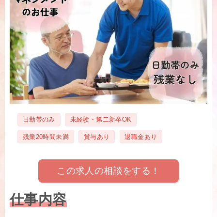
タ
日勤帯のみ
未経験・第二新卒OK
グ
残業20時間未満
賞与あり
退職金あり
この求人の相談をする！
仕事内容