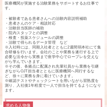
医療機関が実施する治験業務をサポートするお仕事で
す。
・被験者である患者さんへの治験内容説明補助
・患者さんのケア・相談対応
・治験担当医師の補助
・院内スタッフとの調整
・検査・投薬スケジュールの調整
・治験で得られるデータ管理 など
※入社時には、同期入社者とともに2週間弱本社にて集
合研修を行います。会社のことや業務を遂行する上で
必要な法令から実務まで座学中心でロープレを交えな
がら学んでいきます。
※その後、各拠点に配属され先輩社員から業務を引継
ぎながらOJT担当者とともに医療機関へ同行するな
ど、徐々に業務を身に着けていきます。
※確認テストやチェックシートを用いながら習熟度を
測り、入社後1年程度で一人で担当を持てるようになり
ます。
求める人物像