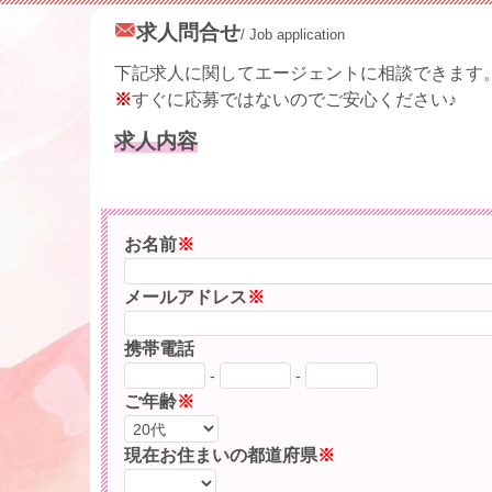
求人問合せ
/ Job application
下記求人に関してエージェントに相談できます
※
すぐに応募ではないのでご安心ください♪
求人内容
お名前
※
メールアドレス
※
携帯電話
-
-
ご年齢
※
現在お住まいの都道府県
※