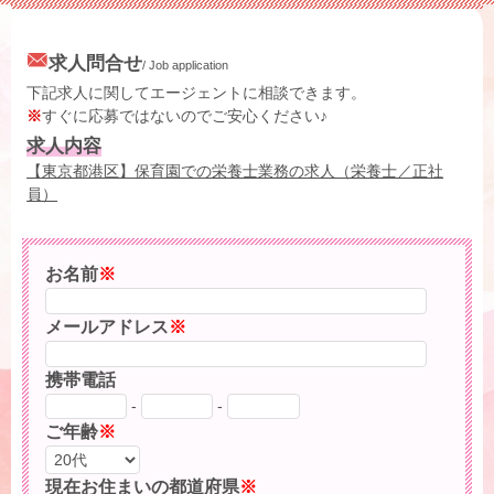
求人問合せ
/ Job application
下記求人に関してエージェントに相談できます。
※
すぐに応募ではないのでご安心ください♪
求人内容
【東京都港区】保育園での栄養士業務の求人（栄養士／正社
員）
お名前
※
メールアドレス
※
携帯電話
-
-
ご年齢
※
現在お住まいの都道府県
※