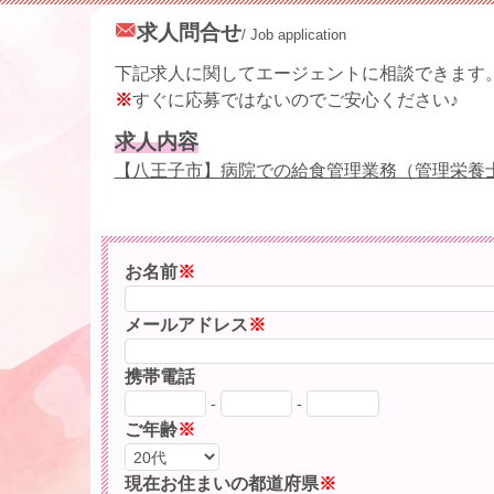
求人問合せ
/ Job application
下記求人に関してエージェントに相談できます
※
すぐに応募ではないのでご安心ください♪
求人内容
【八王子市】病院での給食管理業務（管理栄養
お名前
※
メールアドレス
※
携帯電話
-
-
ご年齢
※
現在お住まいの都道府県
※