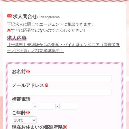
求人問合せ
/ Job application
下記求人に関してエージェントに相談できます。
※
すぐに応募ではないのでご安心ください♪
求人内容
【千葉県】未経験からの化学・バイオ系エンジニア（管理栄養
士／正社員）／27新卒募集中！
お名前
※
メールアドレス
※
携帯電話
-
-
ご年齢
※
現在お住まいの都道府県
※