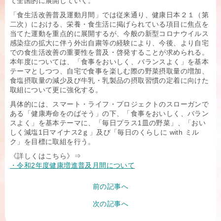
て全国的に展開していく。
「食生活改善普及運動月間」では従来通り、健康日本２１（第
二次）における、栄養・食生活に掲げられている項目に焦点を
当てた運動を重点的に展開するが、今般の新型コロナウイルス
感染症の拡大に伴う外出自粛等の経験により、今後、より自宅
での食生活改善の重要性を普及・啓発することが求められる。
本年度については、「食事をおいしく、バランスよく」を基本
テーマとしつつ、自宅で食事を楽しむ際の野菜摂取量の増加、
食塩摂取量の減少及び牛乳・乳製品の摂取習慣の定着に向けた
取組について更に強化する。
具体的には、スマート・ライフ・プロジェクトのスローガンで
ある「健康寿命をのばそう」の下、「食事をおいしく、バラン
スよく」を基本テーマに、「毎日プラス1皿の野菜」、「おい
しく減塩1日マイナス2ｇ」及び「毎日のくらしに with ミル
ク」を目標に取組を行う。
《詳しくはこちら》⇒
・令和2年度健康増進普及月間について
前の記事へ
次の記事へ