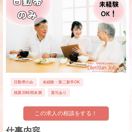
タ
日勤帯のみ
未経験・第二新卒OK
グ
残業20時間未満
賞与あり
この求人の相談をする！
仕事内容