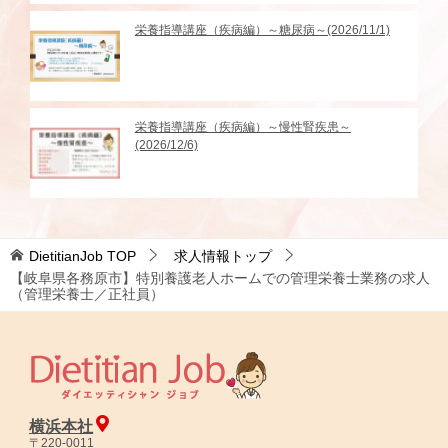
栄養指導講座（疾病編）～糖尿病～(2026/11/1)
栄養指導講座（疾病編）～慢性腎疾患～
(2026/12/6)
DietitianJob
TOP
求人情報トップ
【岐阜県各務原市】特別養護老人ホームでの管理栄養士業務の求人
（管理栄養士／正社員）
横浜本社
〒220-0011