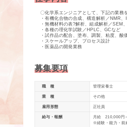
〇化学系エンジニアとして、下記の業務
・有機化合物の合成、構造解析／NMR、I
・無機材料の表?解析、組成解析／SEM、
・各種の理化学試験／HPLC、GCなど
・試作品の配合、塗布、調製、粘度、酸
・スケールアップ、プロセス設計
・医薬品の開発業務
募集要項
職 種
管理栄養士
業 種
その他
雇用形態
正社員
給与・報酬
月給 210,000円
※経験・能⼒・前