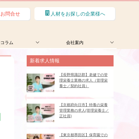
お問合せ
人材をお探しの企業様へ
士コラム
会社案内
新着求人情報
【長野県諏訪郡】老健での管
理栄養士業務の求人（管理栄
養士／契約社員）
【京都府向日市】特養の栄養
管理業務の求人(管理栄養士／
正社員)
【東京都墨田区】保育園での