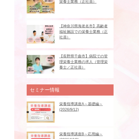
栄養士業務（正社員）
【神奈川県海老名市】高齢者
福祉施設での栄養士業務（正
社員）
【長野県千曲市】病院での管
理栄養士業務の求人（管理栄
養士／正社員）
セミナー情報
栄養指導講座A～基礎編～
(2026/9/12)
栄養指導講座B～応用編～