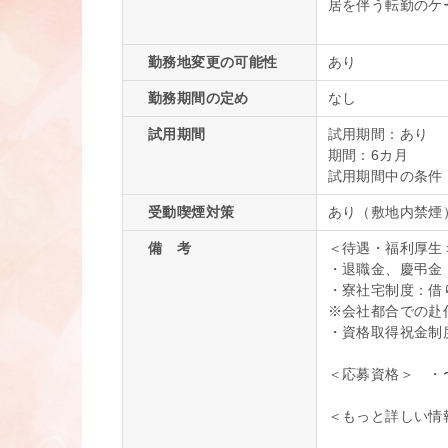
居を伴う転勤のケ
勤務地変更の可能性
あり
勤務期間の定め
なし
試用期間
試用期間：あり
期間：6カ月
試用期間中の条件
受動喫煙対策
あり（敷地内禁煙
備 考
＜待遇・福利厚生
・退職金、慶弔金
・寮社宅制度：借
※会社都合での赴
・資格取得祝金制
＜応募資格＞ ・
＜もっと詳しい情