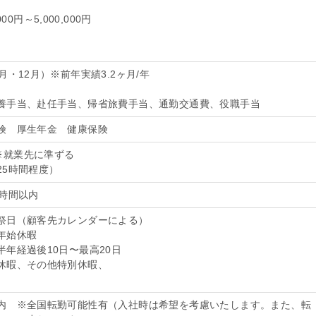
00円～5,000,000円
月・12月）※前年実績3.2ヶ月/年
養手当、赴任手当、帰省旅費手当、通勤交通費、役職手当
保険 厚生年金 健康保険
5 ※就業先に準ずる
25時間程度）
0時間以内
祭日（顧客先カレンダーによる）
年始休暇
年経過後10⽇〜最⾼20⽇
休暇、その他特別休暇、
内 ※全国転勤可能性有（入社時は希望を考慮いたします。また、転