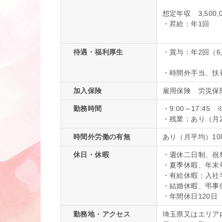
想定年収 3,500,0
・昇給：年1回
待遇・福利厚生
・賞与：年2回（6
・時間外手当、扶
加入保険
雇用保険 労災
勤務時間
・9:00～17:4
・残業：あり（月
時間外労働の有無
あり（月平均）1
休日・休暇
・週休二日制、祝
・夏季休暇、年末
・有給休暇：⼊社半
・結婚休暇、弔事
・年間休日120日
勤務地・アクセス
埼玉県又はエリア