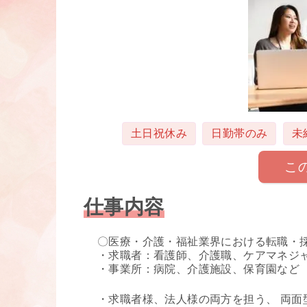
タグ
土日祝休み
日勤帯のみ
未
こ
仕事内容
〇医療・介護・福祉業界における転職・
・求職者：看護師、介護職、ケアマネジ
・事業所：病院、介護施設、保育園など
・求職者様、法人様の両方を担う、 両面