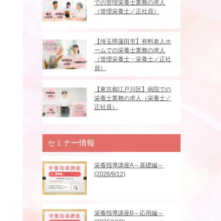
での管理栄養士業務の求人
（管理栄養士／正社員）
【埼玉県蓮田市】有料老人ホ
ームでの栄養士業務の求人
（管理栄養士・栄養士／正社
員）
【東京都江戸川区】病院での
栄養士業務の求人（栄養士／
正社員）
セミナー情報
栄養指導講座A～基礎編～
(2026/9/12)
栄養指導講座B～応用編～