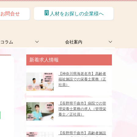
お問合せ
人材をお探しの企業様へ
士コラム
会社案内
新着求人情報
【神奈川県海老名市】高齢者
福祉施設での栄養士業務（正
社員）
【長野県千曲市】病院での管
理栄養士業務の求人（管理栄
養士／正社員）
【長野県千曲市】高齢者施設