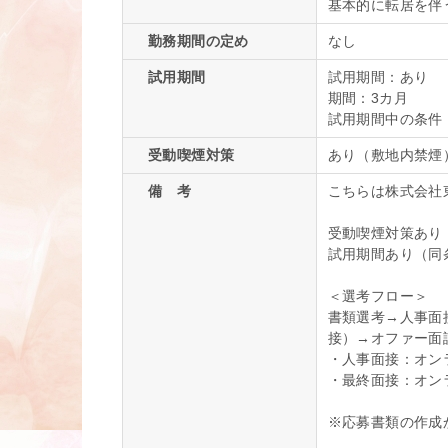
基本的に転居を伴
勤務期間の定め
なし
試用期間
試用期間：あり
期間：3カ月
試用期間中の条件
受動喫煙対策
あり（敷地内禁煙
備 考
こちらは株式会社
受動喫煙対策あり
試用期間あり（同
＜選考フロー＞
書類選考→人事面
接）→オファー面
・人事面接：オン
・最終面接：オン
※応募書類の作成