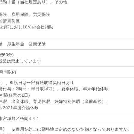
転勤手当（当社規定あり）、その他
保険、雇用保険、労災保険
間措置制度
拠出額に対し10％の会社補助
保険 厚生年金 健康保険
(休憩60分)
える残業は禁止しています
0時間以内
日）、※祝日は一部有給取得奨励日あり
時付与・2時間・半日取得可）、夏季休暇、年末年始休暇
暇(任意の1日)
休暇、出産休暇、育児休暇、妊婦特別休暇（産前産後）、
※2021年度介護休暇
宮城野区榴岡3-4-1
囲】 ※雇用契約上は勤務地に定めのない契約となっておりますが、