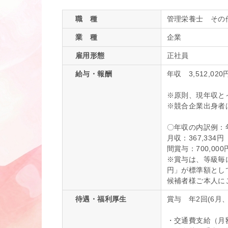
職 種
管理栄養士 そ
業 種
企業
雇用形態
正社員
給与・報酬
年収 3,512,020円
※原則、現年収と
※競合企業出身者
〇年収の内訳例：年収
月収：367,33
間賞与：700,0
※賞与は、等級毎に
円」が標準額とし
候補者様ご本人に
待遇・福利厚生
賞与 年2回(6月、
・交通費支給（月額3