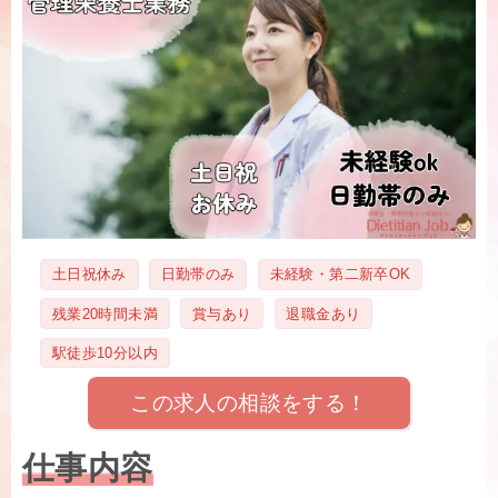
タ
土日祝休み
日勤帯のみ
未経験・第二新卒OK
グ
残業20時間未満
賞与あり
退職金あり
駅徒歩10分以内
この求人の相談をする！
仕事内容