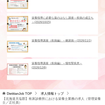
栄養指導に必要な薬のはなし講座～疾病の成立ち
～(2026/10/25)
栄養指導講座（疾病編）～糖尿病～(2026/11/1)
栄養指導講座（疾病編）～慢性腎疾患～
(2026/12/6)
DietitianJob
TOP
求人情報トップ
【北海道天塩郡】有床診療所における栄養士業務の求人（管理栄養
士／正社員）