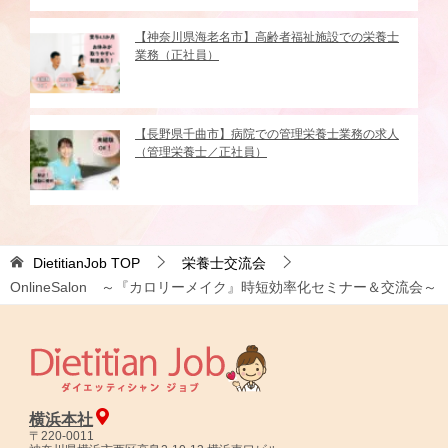
【神奈川県海老名市】高齢者福祉施設での栄養士
業務（正社員）
【長野県千曲市】病院での管理栄養士業務の求人
（管理栄養士／正社員）
DietitianJob
TOP
栄養士交流会
OnlineSalon ～『カロリーメイク』時短効率化セミナー＆交流会～
横浜本社
〒220-0011