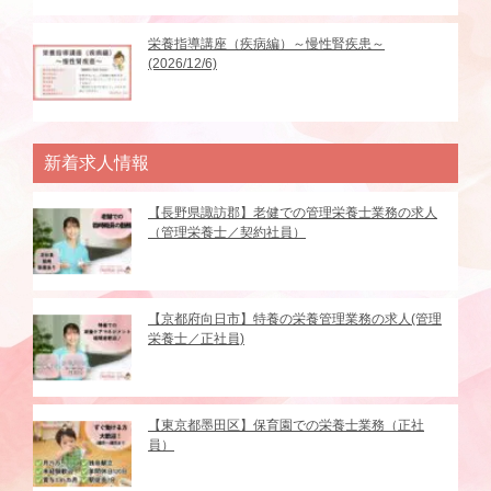
栄養指導講座（疾病編）～慢性腎疾患～
(2026/12/6)
新着求人情報
【長野県諏訪郡】老健での管理栄養士業務の求人
（管理栄養士／契約社員）
【京都府向日市】特養の栄養管理業務の求人(管理
栄養士／正社員)
【東京都墨田区】保育園での栄養士業務（正社
員）