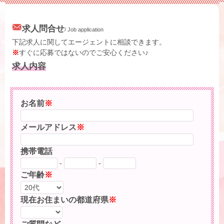
求人問合せ
/ Job application
下記求人に関してエージェントに相談できます。
※
すぐに応募ではないのでご安心ください♪
求人内容
お名前
※
メールアドレス
※
携帯電話
-
-
ご年齢
※
現在お住まいの都道府県
※