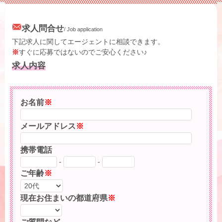
求人問合せ
/ Job application
下記求人に関してエージェントに相談できます。
※
すぐに応募ではないのでご安心ください♪
求人内容
お名前
※
メールアドレス
※
携帯電話
-
-
ご年齢
※
現在お住まいの都道府県
※