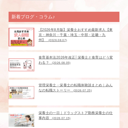
新着ブログ・コラム♪
【2026年8月版】栄養士おすすめ最新求人【東
京・神奈川・千葉・埼玉・中部・近畿・九
州】
(2026.08.07)
食育基本法2026年改正│栄養士と食育はどう変
わる？
(2026.08.05)
管理栄養士・栄養士の転職体験談まとめ｜みん
なの転職ストーリー
(2026.07.25)
栄養士の一日｜ドラッグストア勤務栄養士の仕
事内容
(2026.07.15)