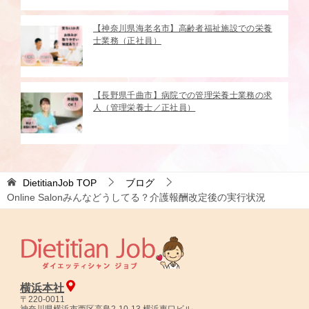
【神奈川県海老名市】高齢者福祉施設での栄養
士業務（正社員）
【長野県千曲市】病院での管理栄養士業務の求
人（管理栄養士／正社員）
DietitianJob
TOP
ブログ
Online Salonみんなどうしてる？介護報酬改定後の実行状況
横浜本社
〒220-0011
神奈川県横浜市西区高島2-10-13 横浜東口ビル