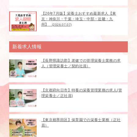
【26年7月版】栄養士おすすめ最新求人【東
京・神奈川・千葉・埼玉・中部・近畿・九
州】
(2026.07.07)
新着求人情報
【長野県諏訪郡】老健での管理栄養士業務の求
人（管理栄養士／契約社員）
【京都府向日市】特養の栄養管理業務の求人(管
理栄養士／正社員)
【東京都墨田区】保育園での栄養士業務（正社
員）