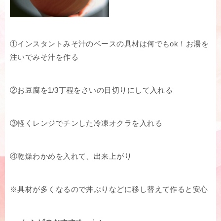
①インスタントみそ汁のベースの具材は何でもok！お湯を
注いでみそ汁を作る
②お豆腐を1/3丁程をさいの目切りにして入れる
③軽くレンジでチンした冷凍オクラを入れる
④乾燥わかめを入れて、出来上がり
※具材が多くなるので丼ぶりなどに移し替えて作ると安心