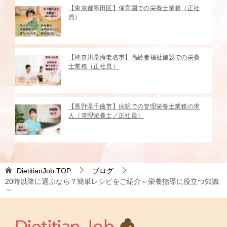
【東京都墨田区】保育園での栄養士業務（正社
員）
【神奈川県海老名市】高齢者福祉施設での栄養
士業務（正社員）
【長野県千曲市】病院での管理栄養士業務の求
人（管理栄養士／正社員）
DietitianJob
TOP
ブログ
20時以降に選ぶなら？簡単レシピをご紹介～栄養指導に役立つ知識
～