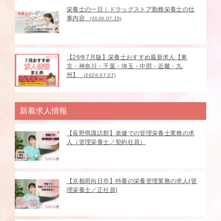
栄養士の一日｜ドラッグストア勤務栄養士の仕
事内容
(2026.07.15)
【26年7月版】栄養士おすすめ最新求人【東
京・神奈川・千葉・埼玉・中部・近畿・九
州】
(2026.07.07)
新着求人情報
【長野県諏訪郡】老健での管理栄養士業務の求
人（管理栄養士／契約社員）
【京都府向日市】特養の栄養管理業務の求人(管
理栄養士／正社員)