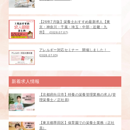
【26年7月版】栄養士おすすめ最新求人【東
京・神奈川・千葉・埼玉・中部・近畿・九
州】
(2026.07.07)
アレルギー対応セミナー 開催しました！
(2026.07.05)
新着求人情報
【京都府向日市】特養の栄養管理業務の求人(管
理栄養士／正社員)
【東京都墨田区】保育園での栄養士業務（正社
員）