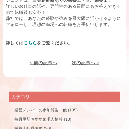
ジェントは全員
実務経験ありの栄養士・管理栄養士
！
詳しいお仕事の話や、専門性のある質問にもお答えできる
ので転職後も安心！
弊社では、あなたの経験や強みを最大限に活かせるように
フォローし、理想の職場への転職をお手伝いします。
詳しくは
こちら
をご覧ください。
< 前の記事へ
次の記事へ >
カテゴリ
運営メンバーの参加報告・他 (105)
毎月更新おすすめ求人情報 (13)
栄養士転職体験 (30)